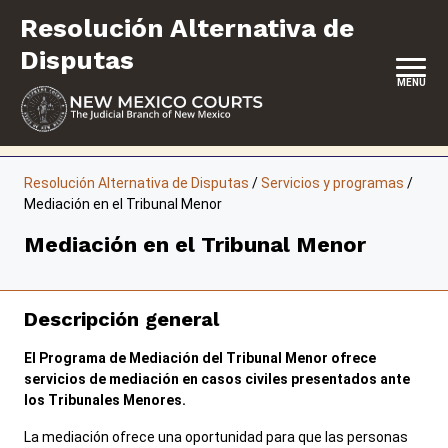
Saltar
Resolución Alternativa de
al
contenido
Disputas
MENU
INICIO
Resolución Alternativa de Disputas
/
Servicios y programas
/
Mediación en el Tribunal Menor
UBICACIÓN, HORARIOS DE ATENCIÓN E INFORMACIÓN DE
CONTACTO
Mediación en el Tribunal Menor
ACERCA DE
SERVICIOS Y PROGRAMAS
Descripción general
FORMULARIOS Y EXPEDIENTES
El Programa de Mediación del Tribunal Menor ofrece
servicios de mediación en casos civiles presentados ante
los Tribunales Menores.
La mediación ofrece una oportunidad para que las personas