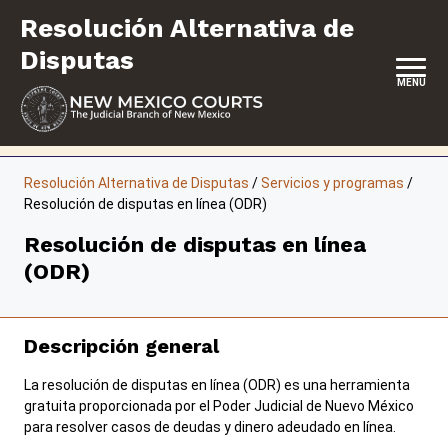
Saltar
Resolución Alternativa de
al
contenido
Disputas
MENU
INICIO
Resolución Alternativa de Disputas
/
Servicios y programas
/
Resolución de disputas en línea (ODR)
UBICACIÓN, HORARIOS DE ATENCIÓN E INFORMACIÓN DE
CONTACTO
Resolución de disputas en línea
ACERCA DE
(ODR)
SERVICIOS Y PROGRAMAS
Descripción general
FORMULARIOS Y EXPEDIENTES
La resolución de disputas en línea (ODR) es una herramienta
gratuita proporcionada por el Poder Judicial de Nuevo México
para resolver casos de deudas y dinero adeudado en línea.